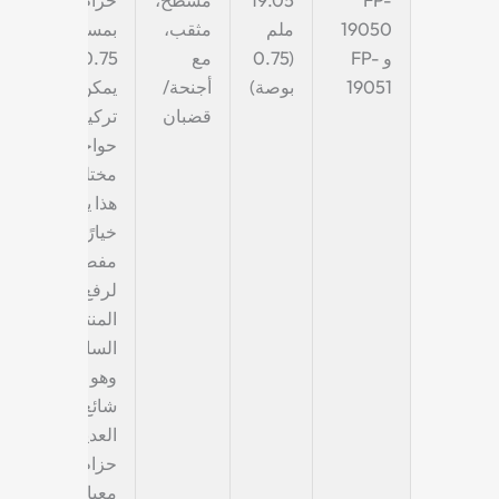
19050
ملم
مثقب،
بمسافة
و FP-
(0.75
مع
0.75 بوصة
19051
بوصة)
أجنحة/
يمكن
قضبان
تركيبه مع
حواجز
مختلفة.
هذا يجعله
خيارًا
مفضلاً
لرفع
المنتجات
السائبة،
وهو مطلب
شائع في
العديد من
حزام ناقل
معياري