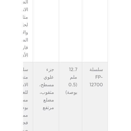
الصغيرة من
الانحشار.
مثالية
لحلوى،
والإلكترونيات
الصغيرة، أو
قارورات
الأدوية.
سلسلة
12.7
جزء
سلسلة
FP-
ملم
علوي
متعددة
12700
(0.5
مسطح،
الاستخدامات
بوصة)
مثقوب،
للغاية. توفر
مضلع
مسافة 0.5
مرتفع
بوصة توازنًا
ممتازًا بين
فجوة نقل
صغيرة وقوة