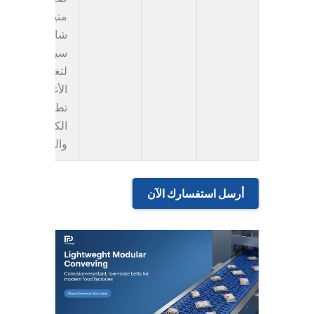
متينة. خيار
شائع ل
ناقل
سير معياري
لتغليف
الأغذية
تطبيقات مثل
الكعك
والبسكويت.
أرسل استفسارك الآن