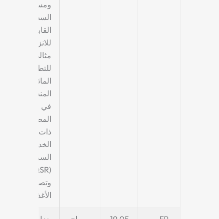
ومستقرًا.
السطح غير
القابل
للانزلاق
مثالي
للتطبيقات
المائلة/
المنحدرة
في
المطاعم
ذات
الخدمة
السريعة
(QSR)
وتصنيع
الأغذية.
FP-
19.05
مسطح،
حزام قوي