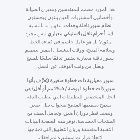
هذا المورد مصمم للمهندسين ومديري الصيانة
وأخصائيي المشتريات الذين يبنون ويحسنون
نظام سيور ناقلة وحدات
. نتفهم أنه بالنسبة
لك،,
أ
حزام ناقل بلاستيكي معياري
ليس مجرد
مكون؛ بل هو عامل حاسم في كفاءة الخط،
وسلامة المنتج، ووقت التشغيل. اليمين
تصميم
سيور ناقلة معيارية
يضمن تدفقًا سلسًا للمنتج
ويقلل من وقت التوقف عن العمل.
سيور معيارية ذات خطوة صغيرة (يُعرَّف بأنها
سيور ذات خطوة 1 بوصة / 25.4 مم أو أقل)
هي
الحل المتخصص للتطبيقات التي تتطلب الدقة.
يسمح تصميمها المدمج بفجوات نقل أصغر،
ونصف قطر دوران أضيق، وتعامل ألطف مع
المنتجات الحساسة. توفر هذه الصفحة البيانات
التقنية المتعمقة ورؤى التطبيق التي تحتاجها
لاتخاذ قرارات مستنيرة لمرافقك.