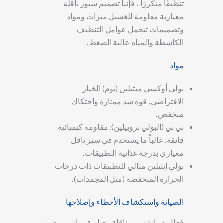
تنظيفًا متكررًا ، فإننا
تصميم سيور ناقلة
معيارية مقاومة للغسيل
ميزات ومواد
وتصميمات تتحمل عوامل التنظيف
الكاشطة والمياه عالية الضغط.
مواد
بولي أوكسي ميثيلين (بوم)
الخيار
الافتراضي. قوة شد ممتازة واحتكاك
منخفض.
بي بي (البولي بروبيلين):
مقاومة كيميائية
فائقة. غالباً ما يستخدم في
سير ناقل
معياري بدرجة غذائية
التطبيقات.
بولي إيثيلين
مثالي للتطبيقات ذات درجات
الحرارة المنخفضة (مثل المجمدات).
الصيانة واستكشاف الأخطاء وإصلاحها
فعال
صيانة سيور ناقلة معيارية
مباشر ويضمن