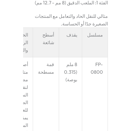
الفئة 1: الملعب الدقيق (8 مم - 12.7 مم)
مثالي للنقل الحاد والتعامل مع المنتجات
الصغيرة جدًا أو الحساسة.
مسلسل
يقذف
أسطح
الخصائص
شائعة
الرئيسية
والتطبيقات
FP-
8 ملم
قمة
أصغر مسافة
0800
(0.315
مسطحة
متاحة،
بوصة)
مصممة
لنقلات “حافة
السكين”
الضيقة
للغاية، مما
يمنع
المنتجات