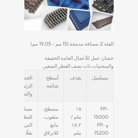
الفئة 2: مسافة مدمجة (15 مم - 19.05 مم)
حصان عمل للأعمال العامة الخفيفة
والمنحنيات ذات نصف القطر الصغير.
مسلسل
يقذف
أسطح
الخصائص
شائعة
الرئيسية
والتطبيقات
FP-
١٥
مسطح،
ممتاز
15000
ملم /
مثقوب،
للتطبيقات
و FP-
١٥.٢
مانع
التي تتطلب
15200
ملم
للانزلاق
نقلًا سلسًا