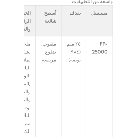
واسعة من التطبيقات.
مسلسل
يقذف
أسطح
الخصائص
شائعة
الرئيسية
والتطبيقات
FP-
٢٥ ملم
مثقوب،
ملحوظ
25000
(٠.٩٨٤
ضلوع
بشكل خاص
بوصة)
مرتفعة
لملاءمته في
الناقلات
اللولبية
(المبردات،
والمخمرات،
والمجمدات).
توفر الخطوة
البالغة 25
مم القوة
اللازمة