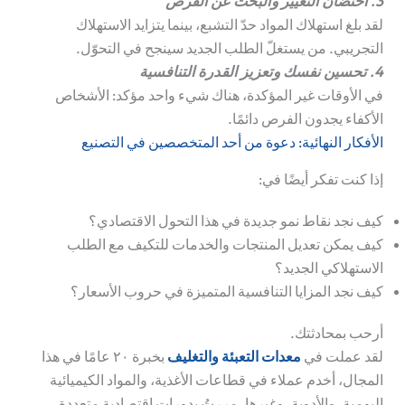
3. احتضان التغيير والبحث عن الفرص
لقد بلغ استهلاك المواد حدّ التشبع، بينما يتزايد الاستهلاك
التجريبي. من يستغلّ الطلب الجديد سينجح في التحوّل.
4. تحسين نفسك وتعزيز القدرة التنافسية
في الأوقات غير المؤكدة، هناك شيء واحد مؤكد:
الأشخاص
الأكفاء يجدون الفرص دائمًا.
الأفكار النهائية: دعوة من أحد المتخصصين في التصنيع
إذا كنت تفكر أيضًا في:
كيف نجد نقاط نمو جديدة في هذا التحول الاقتصادي؟
كيف يمكن تعديل المنتجات والخدمات للتكيف مع الطلب
الاستهلاكي الجديد؟
كيف نجد المزايا التنافسية المتميزة في حروب الأسعار؟
أرحب بمحادثتك.
لقد عملت في
معدات التعبئة والتغليف
بخبرة ٢٠ عامًا في هذا
المجال، أخدم عملاء في قطاعات الأغذية، والمواد الكيميائية
اليومية، والأدوية، وغيرها. مررتُ بدورات اقتصادية متعددة.