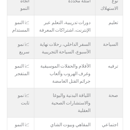
نوع
أمثلة محددة
اتجاه
الاستهلاك
النمو
تعليم
دورات تدريبية، التعلم عبر
📈 النمو
الإنترنت، اشتراكات المعرفة
المستدام
السياحة
السفر الداخلي، رحلات نهاية
📈 نمو
الأسبوع، السياحة التجريبية
سريع
ترفيه
الأفلام والحفلات الموسيقية
📈 النمو
وغرف الهروب وألعاب
المتفجر
جرائم القتل الغامضة
صحة
اللياقة البدنية واليوغا
📈 نمو
والاستشارات الصحية
ثابت
العقلية
اجتماعي
المقاهي وبيوت الشاي
📈 النمو