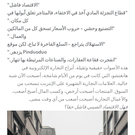
"الاقتصاد فاشل"
"قطاع التجزئة المادي آخذ في الاختفاء، فالمتاجر تغلق أبوابها في
كل مكان."
"التصنيع وحشي - حروب الأسعار تسحق كل من المالكين
والعمال."
"الاستهلاك يتراجع - السلع الفاخرة لا تباع، لكن موقع
Pinduoduo يزدهر."
"انفجرت فقاعة العقارات، والصناعات المرتبطة بها تنهار."
هذه الأصوات حقيقية وثقيلة. أبراج التجارة الإلكترونية في
هانغتشو، التي كانت في يوم من الأيام شامخة، أصبحت الآن شبه
خالية. العلامات التجارية الشهيرة على الإنترنت تنسحب من
السوق. المنتجات أصبحت أرخص، وكسب المال أصبح أصعب،
والأعمال التجارية أصبحت أصعب من أي وقت مضى.
فهل الاقتصاد الصيني فاشل حقا؟