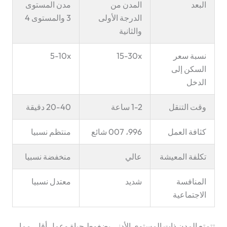
البعد
المدن من
مدن المستوى
الدرجة الأولى
3 والمستوى 4
والثانية
نسبة سعر
15-30x
5-10x
السكن إلى
الدخل
وقت التنقل
1-2 ساعة
20-40 دقيقة
كثافة العمل
996، 007 شائع
منتظم نسبيا
تكلفة المعيشة
عالي
منخفضة نسبيا
المنافسة
شديد
معتدل نسبيا
الاجتماعية
تتمتع المدن ذات المستوى الأدنى بضغوط حياة وعمل أقل، مما