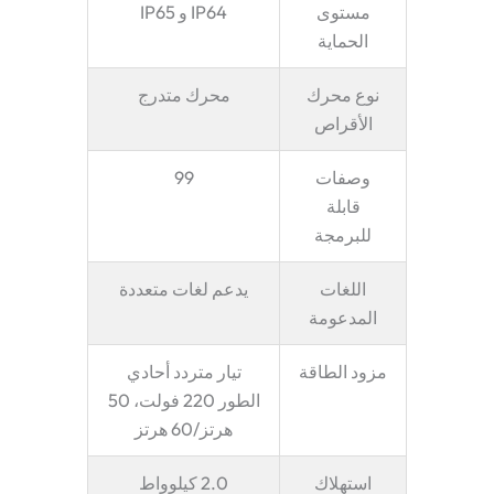
مستوى
IP64 و IP65
الحماية
نوع محرك
محرك متدرج
الأقراص
وصفات
99
قابلة
للبرمجة
اللغات
يدعم لغات متعددة
المدعومة
مزود الطاقة
تيار متردد أحادي
الطور 220 فولت، 50
هرتز/60 هرتز
استهلاك
2.0 كيلوواط