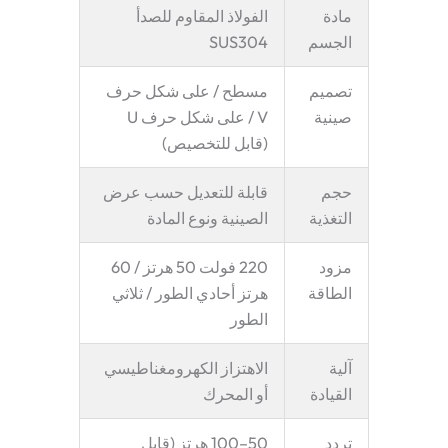
مادة
الفولاذ المقاوم للصدأ
الجسم
SUS304
تصميم
مسطح / على شكل حرف
صينية
V / على شكل حرف U
(قابل للتخصيص)
حجم
قابلة للتعديل حسب عرض
التغذية
الصينية ونوع المادة
مزود
220 فولت 50 هرتز / 60
الطاقة
هرتز أحادي الطور / ثلاثي
الطور
آلية
الاهتزاز الكهرومغناطيسي
القيادة
أو المحرك
تردد
50–100 هرتز (قابل