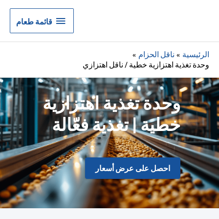
قائمة
قائمة طعام
طعام
الرئيسية
ناقل الحزام
وحدة تغذية اهتزازية خطية / ناقل اهتزازي
وحدة تغذية اهتزازية
خطية | تغذية فعّالة
احصل على عرض أسعار