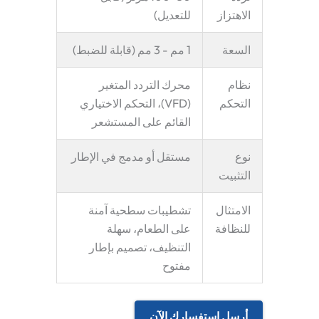
الاهتزاز
للتعديل)
السعة
1 مم - 3 مم (قابلة للضبط)
نظام
محرك التردد المتغير
التحكم
(VFD)، التحكم الاختياري
القائم على المستشعر
نوع
مستقل أو مدمج في الإطار
التثبيت
الامتثال
تشطيبات سطحية آمنة
للنظافة
على الطعام، سهلة
التنظيف، تصميم بإطار
مفتوح
أرسل استفسارك الآن