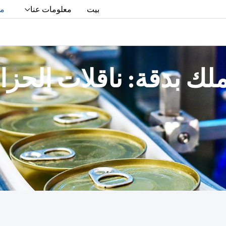
بيت
معلومات عنا
من
لك بدقة: ناقلات الحز