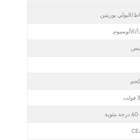
اط/البولي يوريثين
أ/الألومنيوم
صيص