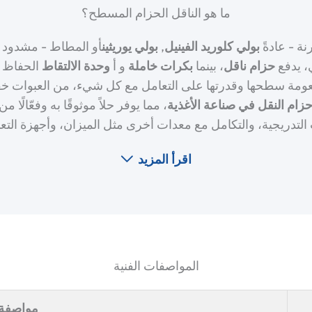
ما هو الناقل الحزام المسطح؟
ة - عادةً
بولي كلوريد الفينيل
,
بولي يوريثين
أو المطاط - مشدود ب
، يدفع
حزام ناقل
، بينما
بكرات خاملة
و أ
وحدة الالتقاط
الحفاظ ع
عومة سطحها وقدرتها على التعامل مع كل شيء، من العبوات خفيفة 
زام النقل في صناعة الأغذية
، مما يوفر حلاً موثوقًا به وفعّال
 التدريجية، والتكامل مع معدات أخرى مثل الميزان، وأجهزة التعب
اقرأ المزيد
المواصفات الفنية
مواصفة