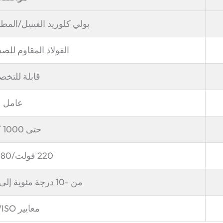
بولي كلوريد الفينيل/المط
الفولاذ المقاوم للصد
قابلة للتخ
عامل
حتى 1000 كجم
220 فولت/380 فولت
من -10 درجة مئوية إلى 60 درجة مئوية
معايير CE/ISO