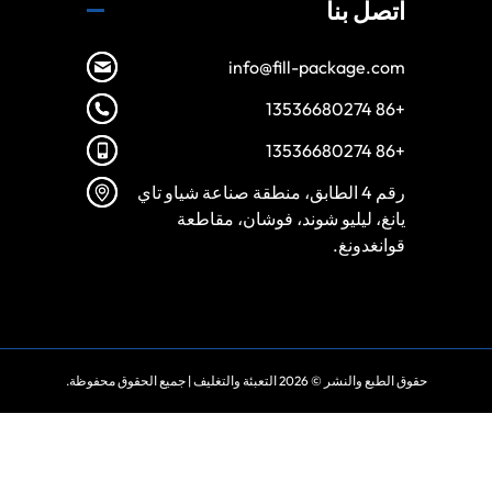
اتصل بنا
info@fill-package.com
+86 13536680274
+86 13536680274
رقم 4 الطابق، منطقة صناعة شياو تاي
يانغ، ليليو شوند، فوشان، مقاطعة
قوانغدونغ.
Spanish
Vietnamese
حقوق الطبع والنشر © 2026
التعبئة والتغليف
| جميع الحقوق محفوظة.
Turkish
Russian
Portuguese