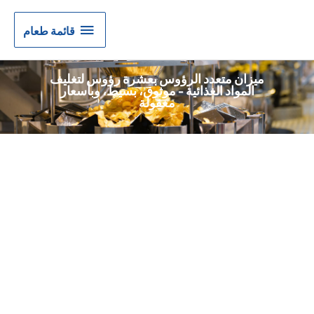
قائمة
قائمة طعام
طعام
ميزان متعدد الرؤوس بعشرة رؤوس لتغليف
المواد الغذائية - موثوق، بسيط، وبأسعار
معقولة