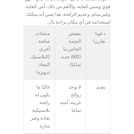
قوي ومتين للغاية، والأهم من ذلك، آمن للغاية،
وغير سام، وعديم الرائحة. هذا يعني أنه يمكنك
استخدامه في أي مكان براحة بال.
دعونا
مقبض
منتجات
نقارن!
النجمة
شائعة
الخاص بنا
أخرى
(ABS جديد
(البلاستيك
تمامًا)
المعاد
تدويره)
يشم
لا توجد
غالبًا ما
روائح
يكون له
غريبة، آمنة
رائحة
تمامًا
بلاستيكية
نفاذة وغير
سارة