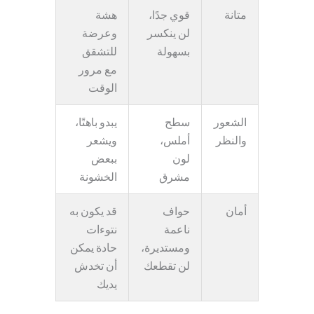
متانة
قوي جدًا،
هشة
لن ينكسر
وعرضة
بسهولة
للتشقق
مع مرور
الوقت
الشعور
سطح
يبدو باهتًا،
والنظر
أملس،
ويشعر
لون
ببعض
مشرق
الخشونة
أمان
حواف
قد يكون به
ناعمة
نتوءات
ومستديرة،
حادة يمكن
لن تقطعك
أن تخدش
يديك