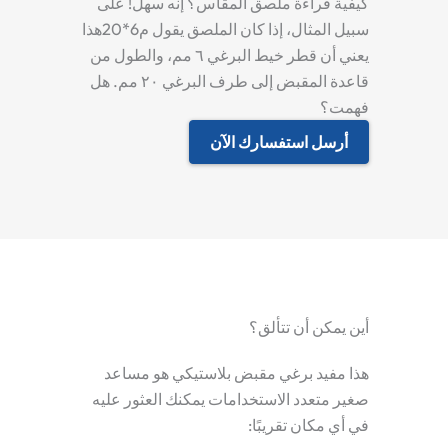
كيفية قراءة ملصق المقاس؟
إنه سهل! على
سبيل المثال، إذا كان الملصق يقول
م6*20
هذا
يعني أن قطر خيط البرغي ٦ مم، والطول من
قاعدة المقبض إلى طرف البرغي ٢٠ مم. هل
فهمت؟
أرسل استفسارك الآن
أين يمكن أن تتألق؟
هذا مفيد
برغي مقبض بلاستيكي
هو مساعد
صغير متعدد الاستخدامات يمكنك العثور عليه
في أي مكان تقريبًا: