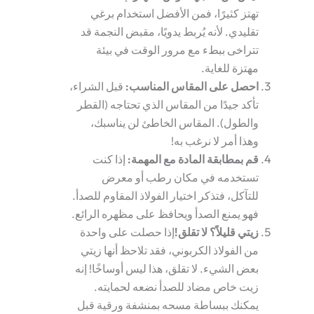
تهتز كثيرًا، فمن الأفضل استخدام برغي
تقليدي. لأنه يُربط يدويًا،
مقبض النجمة
قد
تتراخى ببطء مع مرور الوقت في بيئة
مهتزة للغاية.
احصل على المقاس المناسب
:
قبل الشراء،
تأكد جيدًا من المقاس الذي تحتاجه (القطر
والطول). المقاس الخاطئ لن يناسبك،
وهذا أمر لا نرغب به!
قم بمطابقة المادة مع المهمة
:
إذا كنت
تستخدمه في مكان رطب أو معرض
للتآكل، فتذكر اختيار الفولاذ المقاوم للصدأ.
فهو يمنع الصدأ ويحافظ على مظهره الرائع.
زيتي قليلاً؟ لا تقلق!
إذا حصلت على واحدة
من الفولاذ الكربوني، فقد تلاحظ أنها
زيتي
بعض الشيء. لا تقلق، هذا ليس أوساخًا! إنه
زيت خاص مضاد للصدأ نضعه لحمايته.
يمكنك ببساطة مسحه بمنشفة ورقية قبل