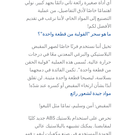
أي أداة صغيرة رائعة تأتي دائمًا بجهد كبير. نولي
اهتمامًا خاصًا لأدق التفاصيل، من عملية
التصنيع إلى المواد الخام، لأننا نرغب في تقديم
الأفضل لكم!
ما هو سحر "القولبة من قطعة واحدة"؟
تخيل أننا نستخدم فرنًا خاصًا لصهر المقبض
البلاستيكي والبرغي المعدني معًا في درجات
حرارة عالية. تُسمى هذه العملية "قولبة الحقن
من قطعة واحدة". تكمن الفائدة في دمجهما
بسلاسة، ليصبحا قطعة واحدة متينة. لن تقلق
أبدًا بشأن ارتخاء المقبض أو كسره عند شدّه!
مواد جيدة لشعور رائع
المقبض: آمن وسليم، تمامًا مثل الليغو!
نحرص على استخدام بلاستيك ABS جديد كليًا
لمقابضنا. يمكنك تشبيهه بالبلاستيك عالي
الجودة المستخدم في صنع مكعبات ليغو - فهو