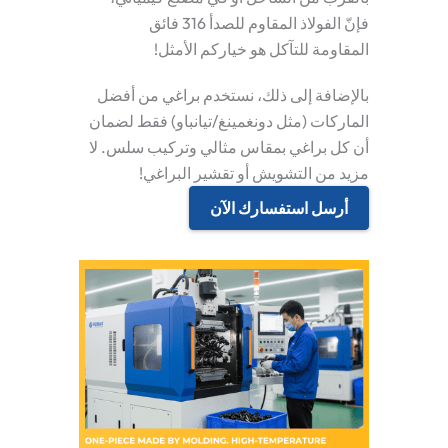
فإنّ الفولاذ المقاوم للصدأ 316 فائق
المقاومة للتآكل هو خياركم الأمثل!
بالإضافة إلى ذلك، نستخدم براغي من أفضل
الماركات (مثل دونغمينغ/تيانباو) فقط لضمان
أن كل براغي بمقاس مثالي وتركيب سلس. لا
مزيد من التشويش أو تقشير البراغي!
أرسل استفسارك الآن