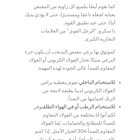
كما نقوم أيضًا بتلميع كل زاوية من المقبض
بعناية لجعله ناعمًا ومستديرًا، حتى لا يؤذي يديك
أبدًا، حتى عند تطبيق القوة.
ذا سكرو: "الرجل القوي" من العلامات
التجارية الكبرى
كموثوق بها
برغي مقبض اليد
يجب أن يكون جزء
البرغي متينًا! نختار الفولاذ الكربوني أو الفولاذ
المقاوم للصدأ عالي الجودة لهذه المهمة.
للاستخدام الداخلي
:نقوم بتغطية براغي
الفولاذ الكربوني لدينا بطبقة لامعة من
الزنك لحمايتها من الصدأ.
للاستخدام الرطب أو في الهواء الطلق
نوفر
لكم أنواعًا مختلفة من الفولاذ المقاوم
للصدأ! للمطابخ والحمامات، يُعدّ الفولاذ
المقاوم للصدأ 304 الخيار الأمثل. إذا كنتم
بالقرب من الساحل أو في مصنع كيميائي،