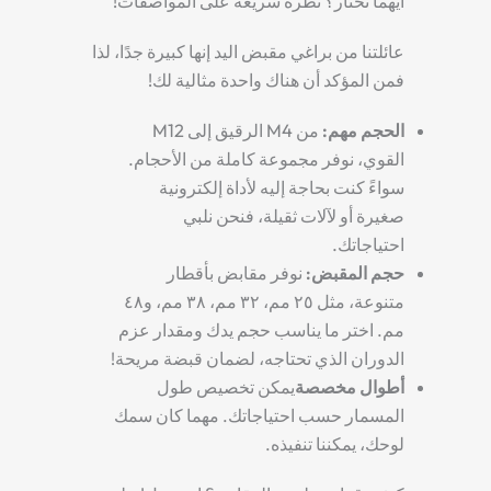
أيهما تختار؟ نظرة سريعة على المواصفات!
عائلتنا من
براغي مقبض اليد
إنها كبيرة جدًا، لذا
فمن المؤكد أن هناك واحدة مثالية لك!
الحجم مهم
:
من M4 الرقيق إلى M12
القوي، نوفر مجموعة كاملة من الأحجام.
سواءً كنت بحاجة إليه لأداة إلكترونية
صغيرة أو لآلات ثقيلة، فنحن نلبي
احتياجاتك.
حجم المقبض
:
نوفر مقابض بأقطار
متنوعة، مثل ٢٥ مم، ٣٢ مم، ٣٨ مم، و٤٨
مم. اختر ما يناسب حجم يدك ومقدار عزم
الدوران الذي تحتاجه، لضمان قبضة مريحة!
أطوال مخصصة
يمكن تخصيص طول
المسمار حسب احتياجاتك. مهما كان سمك
لوحك، يمكننا تنفيذه.