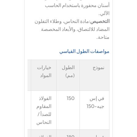
أسنان محفورة باستخدام الحاسب
الآلي.
التخصيص
:مادة النحاس، وطلاء التفلون
المضاد للالتصاق، والأبعاد المخصصة
متاحة.
مواصفات الطول القياسي
نموذج
الطول
خيارات
التطبيق
(مم)
المواد
الموصى
به
في إس
150
الفولاذ
حقائب
جيه-150
المقاوم
صغيرة
للصدأ /
النحاس
في إس
180
الفولاذ
حقائب