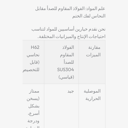
علم المواد: الفولاذ المقاوم للصدأ مقابل
النحاس لفك الختم
نحن نقدم خيارين أساسيين للمواد لتناسب
احتياجات الإنتاج والميزانيات المختلفة.
مقارنة
الفولاذ
H62
الميزات
المقاوم
نحاسي
للصدأ
(قابل
SUS304
للتخصيص)
(قياسي)
الموصلية
جيد
ممتاز
الحرارية
(يسخن
بشكل
أسرع،
ودرجة
الحرارة