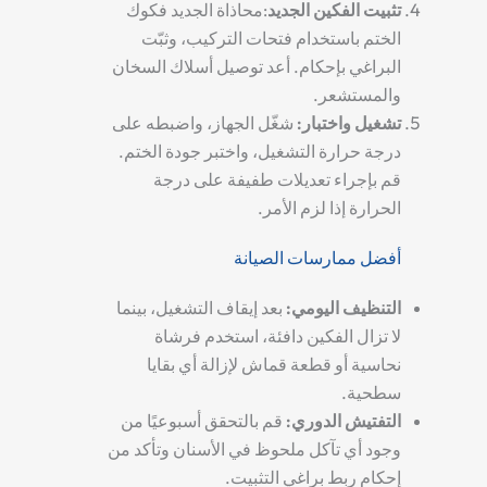
تثبيت الفكين الجديد
:محاذاة الجديد
فكوك
الختم
باستخدام فتحات التركيب، وثبّت
البراغي بإحكام. أعد توصيل أسلاك السخان
والمستشعر.
تشغيل واختبار
:
شغّل الجهاز، واضبطه على
درجة حرارة التشغيل، واختبر جودة الختم.
قم بإجراء تعديلات طفيفة على درجة
الحرارة إذا لزم الأمر.
أفضل ممارسات الصيانة
التنظيف اليومي
:
بعد إيقاف التشغيل، بينما
لا تزال الفكين دافئة، استخدم فرشاة
نحاسية أو قطعة قماش لإزالة أي بقايا
سطحية.
التفتيش الدوري
:
قم بالتحقق أسبوعيًا من
وجود أي تآكل ملحوظ في الأسنان وتأكد من
إحكام ربط براغي التثبيت.