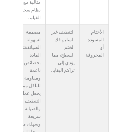
مثالية مع
نظام سحب
الفيلم.
الأختام
التنظيف غير
مصممة
المسودة
السليم
فك
لسهولة
أو
الختم
الصيانة
:تتمتع
المحروقة
السطح، مما
المادة
يؤدي إلى
بخصائص
تراكم البقايا.
ناعمة
ومقاومة
للتآكل مما
يجعل عملية
التنظيف
والصيانة
سريعة
وسهلة، مما
يمنع التلوث