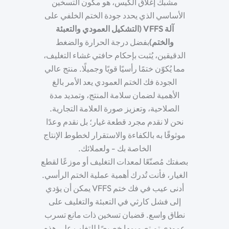
مشبك إغلاق الكيس
، هو مكون التسخين
الأساسي الذي يحدد جودة الختم الخلفي على
آلة VFFS (التشكيل العمودي والتعبئة
والختم)
بفضل درجة الحرارة والضغط
الدقيقين، يُثبت بإحكام حافتي غشاء التغليف،
مما يُكوّن ختمًا رأسيًا قويًا وجميلًا. منتج عالي
الجودة
فك الختم العمودي
يعد الأمر بالغ
الأهمية لضمان سلامة المنتج، وتمديد مدة
الصلاحية، وتعزيز صورة العلامة التجارية.
نحن لا نقدم مجرد قطعة غيار؛ بل نقدم وعدًا
موثوقًا به بالكفاءة والاستقرار لخطوط الإنتاج
الخاصة بك - ولعملائك.
بصفتك مُصنّعًا لمعدات التغليف أو موزعًا لقطع
الغيار، فأنت تُدرك أهمية عملية الختم الرأسي.
أدنى عيب في
فك ختم VFFS
يمكن أن يؤدي
إلى فشل كارثي في التعبئة والتغليف على
نطاق واسع.
قضبان تسخين ذات مانع تسرب
عمودي
تم تصميمها خصيصًا للتغلب على هذه