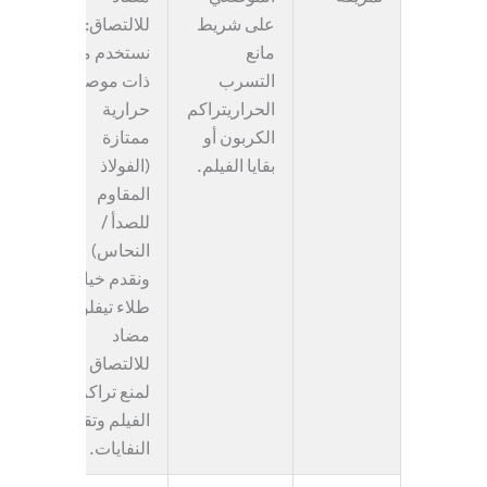
على
شريط
للالتصاق
:نحن
مانع
نستخدم مواد
التسرب
ذات موصلية
الحراري
تراكم
حرارية
الكربون أو
ممتازة
بقايا الفيلم.
(الفولاذ
المقاوم
للصدأ /
النحاس)
ونقدم خيارًا
طلاء تيفلون
مضاد
للالتصاق
لمنع تراكم
الفيلم وتقليل
النفايات.