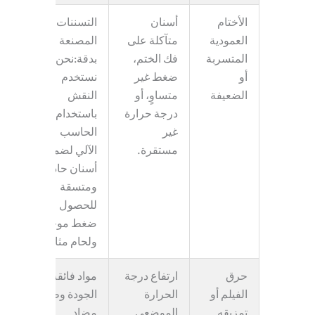
الأختام
أسنان
التسننات
العمودية
متآكلة على
المصنعة
المتسربة
فك الختم
،
بدقة
:نحن
أو
ضغط غير
نستخدم
الضعيفة
متساوٍ، أو
النقش
درجة حرارة
باستخدام
غير
الحاسب
مستقرة.
الآلي لضمان
أسنان حادة
ومتسقة
للحصول على
ضغط موحد
ولحام مثالي.
حرق
ارتفاع درجة
مواد فائقة
الفيلم أو
الحرارة
الجودة وطلاء
تمزيقه
الموضعي
مضاد