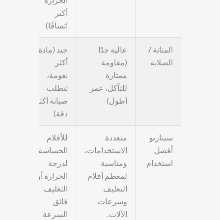
أكثر
اتساقًا)
المتانة /
عالية جدًا
جيد (مادة
الصلابة
(مقاومة
أكثر
ممتازة
نعومة،
للتآكل، عمر
تتطلب
أطول)
صيانة أكثر
دقة)
سيناريو
متعددة
للأفلام
أفضل
الاستخدامات،
الحساسة
استخدام
ومناسبة
لدرجة
لمعظم أفلام
الحرارة أو
التغليف
التغليف
وسرعات
فائق
الآلات.
السرعة