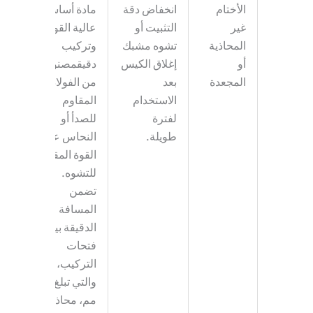
الأختام
انخفاض دقة
مادة أساسية
غير
التثبيت أو
عالية القوة
المحاذية
تشوه
مشبك
وتركيب
أو
إغلاق الكيس
دقيق
مصنوع
المجعدة
بعد
من الفولاذ
الاستخدام
المقاوم
لفترة
للصدأ أو
طويلة.
النحاس عالي
القوة المقاوم
للتشوه.
تضمن
المسافة
الدقيقة بين
فتحات
التركيب،
والتي تبلغ 66
مم، محاذاة