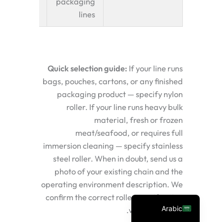
cold
packaging
lines
Quick selection guide:
If your line runs
bags, pouches, cartons, or any finished
packaging product — specify nylon
roller. If your line runs heavy bulk
Spanish
material, fresh or frozen
Vietnamese
meat/seafood, or requires full
Turkish
immersion cleaning — specify stainless
steel roller. When in doubt, send us a
Russian
photo of your existing chain and the
Portuguese
operating environment description. We
English
confirm the correct roller specification
Arabic
within 24 hours.