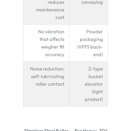
reduces
conveying
maintenance
cost
No vibration
Powder
that affects
packaging
weigher fill
(VFFS back-
accuracy
end)
Noise reduction;
Z-type
self-lubricating
bucket
roller contact
elevator
(light
product)
304 Stainless Steel Roller — For Heavy,