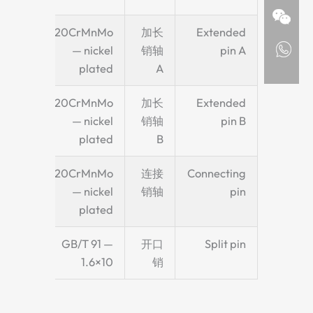
bucket
20CrMnMo
加长
Extended
clip
— nickel
销轴
pin A
chment
plated
A
bucket
20CrMnMo
加长
Extended
clip
— nickel
销轴
pin B
chment
plated
B
Chain
20CrMnMo
连接
Connecting
ng link
— nickel
销轴
pin
plated
aining
GB/T 91 —
开口
Split pin
pin
1.6×10
销