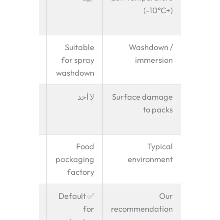
cold
(-10°C+)
rittlement
uitable for
Suitable
Washdown /
l immersion
for spray
immersion
washdown
Surface damage
لا أحد
Potential
marking at
to packs
high speed
Seafood,
Food
Typical
at, frozen,
packaging
environment
w material
factory
pecify for
✅ Default
Our
avy / wet /
for
recommendation