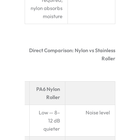
required;
nylon absorbs
moisture
Direct Comparison: Nylon vs Stainless
Roller
Stainless
PA6 Nylon
Steel Roller
Roller
Higher —
Low — 8–
Noise level
metal-on-
12 dB
al contact
quieter