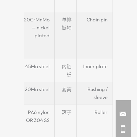
steel
Cr-Mo
20CrMnMo
单排
Chain pin
 nickel
— nickel
链轴
ing for
plated
rosion
stance
—
45Mn steel
内链
Inner plate
板
—
20Mn steel
套筒
Bushing /
sleeve
 roller
PA6 nylon
滚子
Roller
lection
OR 304 SS
ection
below