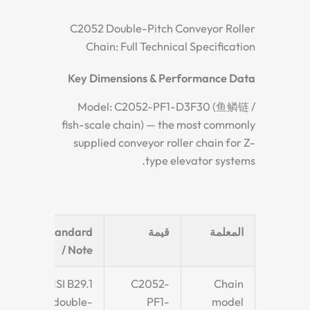
C2052 Double-Pitch Conveyor Roller
Chain: Full Technical Specification
Key Dimensions & Performance Data
Model: C2052-PF1-D3F30 (鱼鳞链 /
fish-scale chain) — the most commonly
supplied conveyor roller chain for Z-
type elevator systems.
المعلمة
قيمة
Standard
/ Note
ANSI B29.1
C2052-
Chain
— double-
PF1-
model