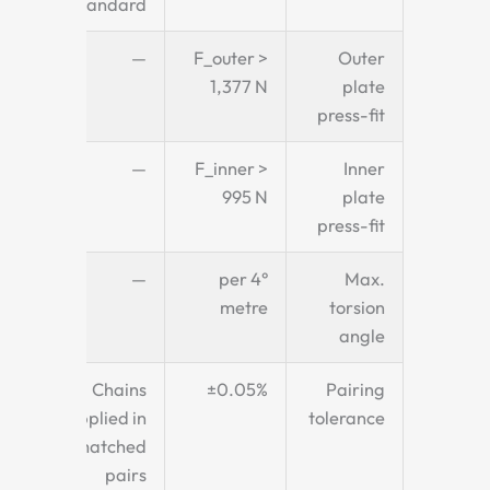
standard
—
F_outer >
Outer
1,377 N
plate
press-fit
—
F_inner >
Inner
995 N
plate
press-fit
—
4° per
Max.
metre
torsion
angle
Chains
±0.05%
Pairing
supplied in
tolerance
matched
pairs