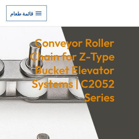
قائمة
قائمة طعام
طعام
Conveyor Roller
Chain for Z-Type
Bucket Elevator
Systems | C2052
Series