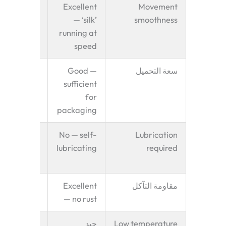
d — slight
Excellent
Movement
ibration at
— ‘silk’
smoothness
high speed
running at
speed
سعة التحميل
Good —
llent — for
heavy bulk
sufficient
material
for
packaging
ommended
No — self-
Lubrication
— reduces
lubricating
required
wear rate
مقاومة التآكل
Excellent
Excellent —
304 SS
— no rust
Low temperature
جيد
ellent — no