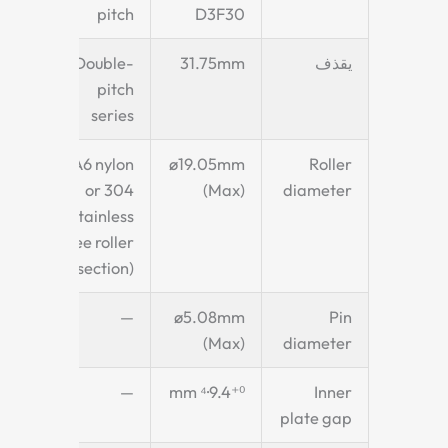
pitch
D3F30
يقذف
31.75mm
Double-
pitch
series
PA6 nylon
ø19.05mm
Roller
or 304
(Max)
diameter
stainless
(see roller
section)
—
ø5.08mm
Pin
(Max)
diameter
—
9.4⁺⁰·⁴ mm
Inner
plate gap