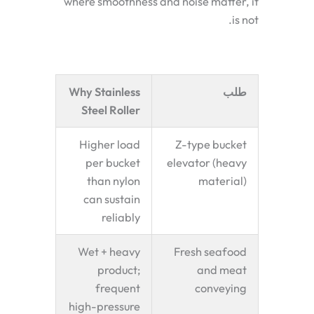
where smoothness and noise matter, it
is not.
طلب
Why Stainless
Steel Roller
Higher load
Z-type bucket
per bucket
elevator (heavy
than nylon
material)
can sustain
reliably
Wet + heavy
Fresh seafood
product;
and meat
frequent
conveying
high-pressure