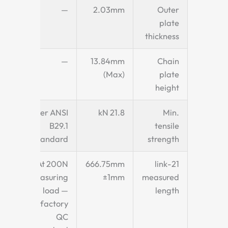
—
2.03mm
Outer
plate
thickness
—
13.84mm
Chain
(Max)
plate
height
Per ANSI
21.8 kN
Min.
B29.1
tensile
standard
strength
At 200N
666.75mm
21-link
measuring
±1mm
measured
load —
length
factory
QC