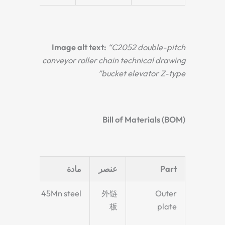
Image alt text:
“C2052 double-pitch
conveyor roller chain technical drawing
bucket elevator Z-type”
Bill of Materials (BOM)
Part
عنصر
مادة
ملحوظ
High-
45Mn steel
外链
Outer
rength
板
plate
anese