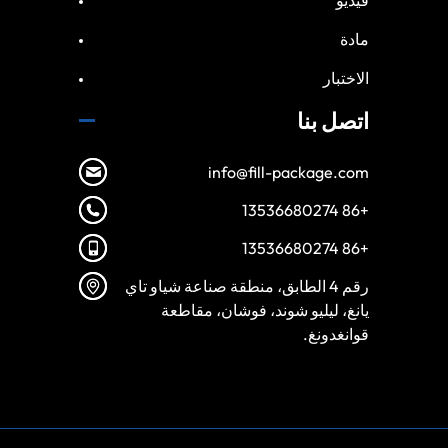
مادة
الاختبار
اتصل بنا
info@fill-package.com
+86 13536680274
+86 13536680274
رقم 4 الطابق، منطقة صناعة شياو تاي
يانغ، ليليو شوند، فوشان، مقاطعة
قوانغدونغ.
Spanish
Vietnamese
Turkish