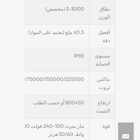
نطاق
3-3000 (مخصص)
الوزن
أفضل
±0.5 ملغ (يعتمد على المواد)
دقة
مستوى
IP65
الحماية
ماكس
2000/75000/150000/225000
ثروت
ارتفاع
800±50 أو حسب الطلب
التثبيت
قوة
تيار متردد 100-240 فولت 200
واط، 50/60 هرتز