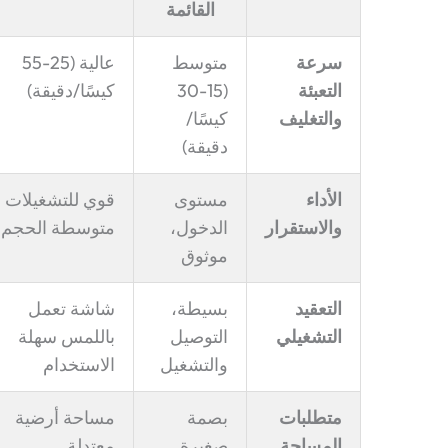
القائمة
سرعة
متوسط
عالية (25-55
التعبئة
(15-30
كيسًا/دقيقة)
والتغليف
كيسًا/
دقيقة)
الأداء
مستوى
قوي للتشغيلات
والاستقرار
الدخول،
متوسطة الحجم
موثوق
التعقيد
بسيطة،
شاشة تعمل
التشغيلي
التوصيل
باللمس سهلة
والتشغيل
الاستخدام
متطلبات
بصمة
مساحة أرضية
المساحة
صغيرة
معتدلة