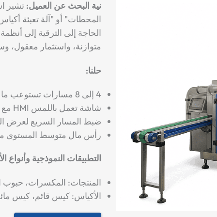
نية البحث عن العميل:
تشير اس
المحطات" أو "آلة تعبئة أكياس 
الحاجة إلى الترقية إلى أنظم
متوازنة، واستثمار معقول، وس
حلنا:
4 إلى 8 مسارات تستوعب ما يصل إلى 55 كيسًا في الدقيقة إجمالاً.
شاشة تعمل باللمس HMI مع مراقبة كل حارة على حدة.
ضبط المسار السريع لعرض ال
رأس مال متوسط المستوى مع إن
التطبيقات النموذجية وأنواع ال
المنتجات: المكسرات، حبوب البن
الأكياس: كيس قائم، كيس م